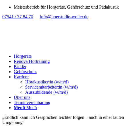
Meisterbetrieb für Hörgeräte, Gehörschutz und Pädakustik
07541 / 37 84 70
info@hoerstudio-wolter.de
Hörgeräte
Renova Hörtraining
Kinder
Gehörschutz
Karriere
Hörakustiker:in (w/m/d)
Servicemitarbeiter:in (w/m/d)
Auszubildende (w/m/d)
Über uns
Terminvereinbarung
Menü
Menü
„Endlich kann ich Gesprächen leichter folgen – auch in einer lauten
Umgebung“